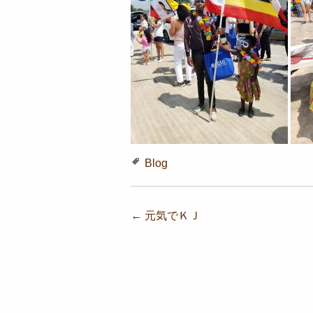
Blog
投稿ナビゲーション
←
元気でＫＪ