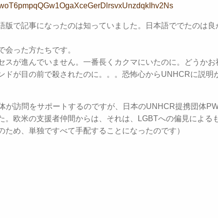
RwoT6pmpqQGw1OgaXceGerDlrsvxUnzdqkIhv2Ns
語版で記事になったのは知っていました。日本語ででたのは良
で会った方たちです。
セスが進んでいません。一番長くカクマにいたのに。どうかお
ンドが目の前で殺されたのに。。。恐怖心からUNHCRに説明
団体が訪問をサポートするのですが、日本のUNHCR提携団体PW
た。欧米の支援者仲間からは、それは、LGBTへの偏見による
のため、単独ですべて手配することになったのです）