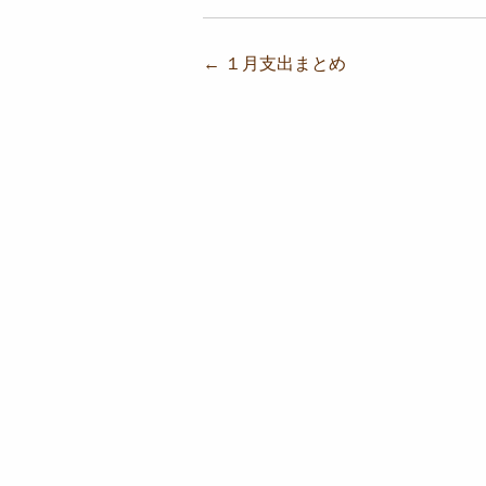
投稿ナビゲーション
←
１月支出まとめ