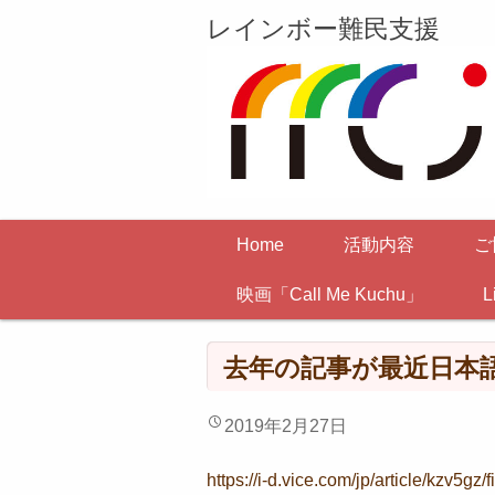
レインボー難民支援
Home
活動内容
ご
映画「Call Me Kuchu」
L
去年の記事が最近日本
2019年2月27日
https://i-d.vice.com/jp/article/kzv5gz