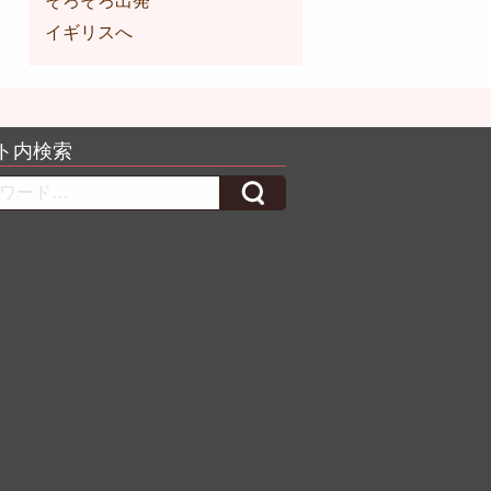
そろそろ出発
イギリスへ
ト内検索
h