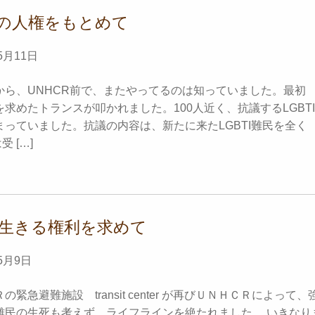
TIの人権をもとめて
5月11日
から、UNHCR前で、またやってるのは知っていました。最初
求めたトランスが叩かれました。100人近く、抗議するLGBTI
まっていました。抗議の内容は、新たに来たLGBTI難民を全く
受 […]
生きる権利を求めて
5月9日
の緊急避難施設 transit center が再びＵＮＨＣＲによって、
難民の生死も考えず、ライフラインを絶たれました。 いきなり