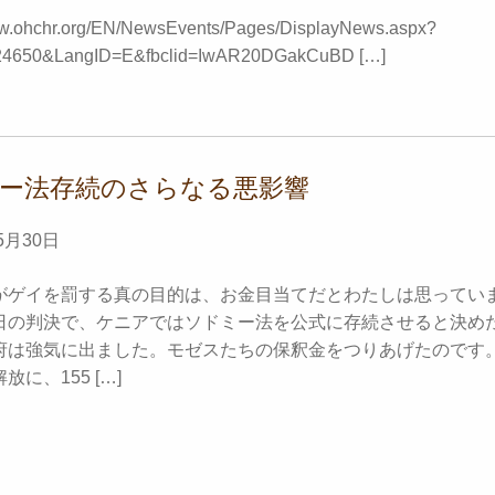
ww.ohchr.org/EN/NewsEvents/Pages/DisplayNews.aspx?
4650&LangID=E&fbclid=IwAR20DGakCuBD […]
ー法存続のさらなる悪影響
5月30日
がゲイを罰する真の目的は、お金目当てだとわたしは思ってい
日の判決で、ケニアではソドミー法を公式に存続させると決め
府は強気に出ました。モゼスたちの保釈金をつりあげたのです
に、155 […]