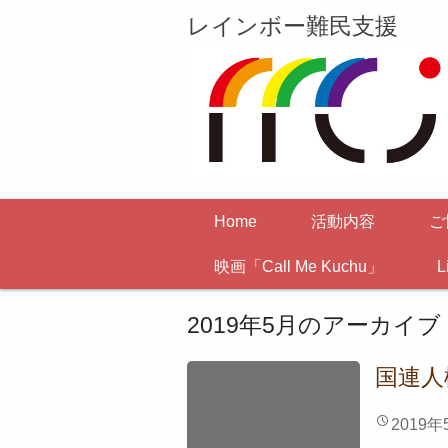
レインボー難民支援
Home
活動内容
ご
映画「Call Me Kuchu」
L
2019年5月
のアーカイブ
国連人
2019年