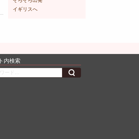
そろそろ出発
イギリスへ
ト内検索
h