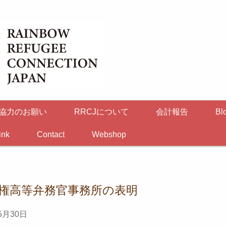
協力のお願い
RRCJについて
会計報告
Bl
ink
Contact
Webshop
権高等弁務官事務所の表明
5月30日