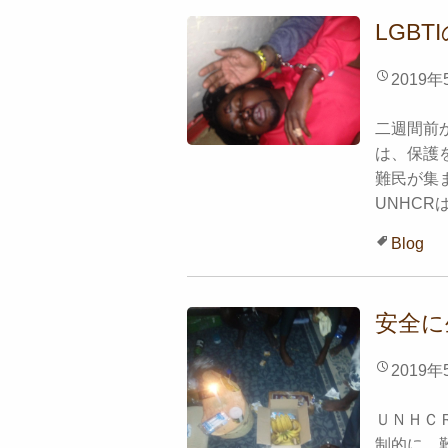
LGB
2019年
二週間前
は、保護を
難民が集
UNHCRは
Blog
安全に
2019年
ＵＮＨＣＲ
制的に、