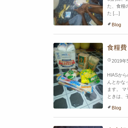
た、食糧
た […]
Blog
食糧費
2019年
HIASか
んとかな
ます。 
ときは、子
Blog