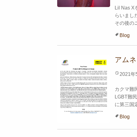
Lil N
らいました。
その後のニ
Blog
アムネ
2021年
カクマ難
LGBT
に第三国定
Blog