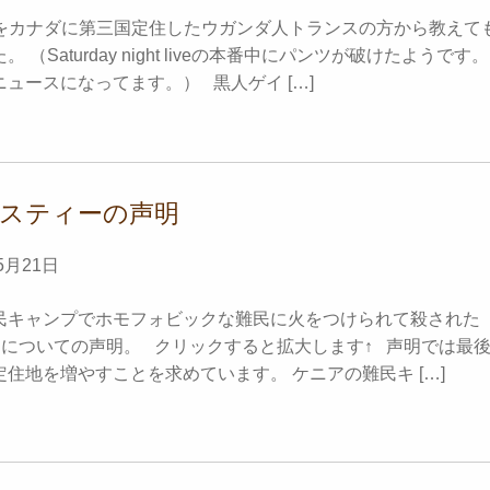
as Xをカナダに第三国定住したウガンダ人トランスの方から教えて
 （Saturday night liveの本番中にパンツが破けたようです。
ュースになってます。） 黒人ゲイ […]
スティーの声明
5月21日
民キャンプでホモフォビックな難民に火をつけられて殺された
難民についての声明。 クリックすると拡大します↑ 声明では最
住地を増やすことを求めています。 ケニアの難民キ […]