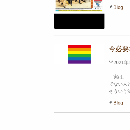
Blog
今必要
2021年
実は、L
でない人
そういう法
Blog