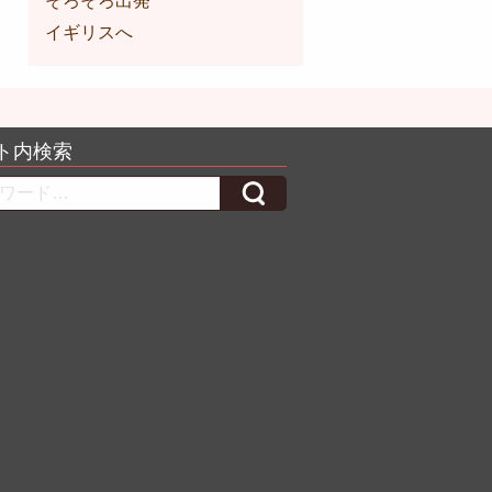
そろそろ出発
イギリスへ
ト内検索
h