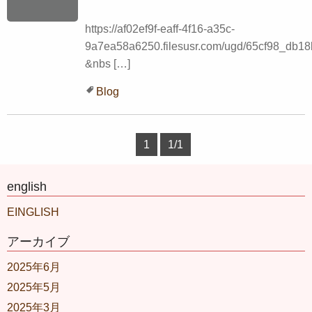
https://af02ef9f-eaff-4f16-a35c-
9a7ea58a6250.filesusr.com/ugd/65cf98_db1
&nbs […]
Blog
1
1/1
english
EINGLISH
アーカイブ
2025年6月
2025年5月
2025年3月