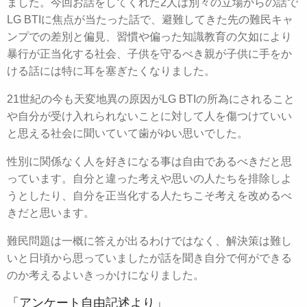
ました。今回お話をしてくれた2人は別々の立場からの話で
LG BTIに焦点が当たった話で、避難してきた先の難民キャ
ンプでの差別と偏見、習慣や偏った知識教育の欠如により
暴行が正当化する社会、子供を守るべき親が子供に手をか
ける話には特に耳を塞ぎたくなりました。
21世紀の今も天変地異の原因がLG BTIの所為にされること
や自分が受け入れられないことに対して人を傷つけていい
と思える社会に聞いていて歯がゆい思いでした。
性別に関係なく人を好きになる事は自由であるべきだと思
っています。自分と違った考えや思いの人たちを排除しよ
うとしたり、自分を正当化する人たちこそ考えを改めるべ
きだと思います。
難民問題は一概に答えが出るわけではなく、解決策は難し
いと日頃から思っていましたが話を聞き自分で何ができる
のか考えるよいきっかけになりました。
「アンケート自由記述より」