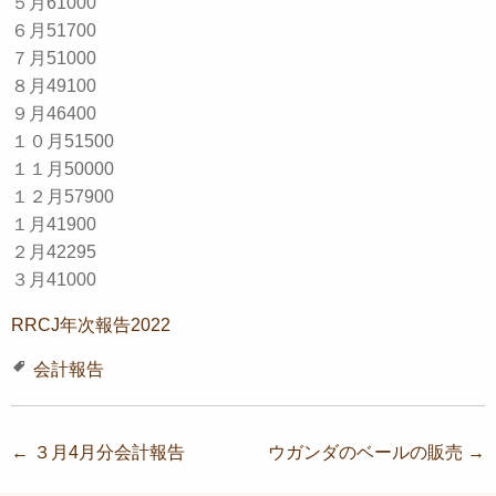
５月61000
６月51700
７月51000
８月49100
９月46400
１０月51500
１１月50000
１２月57900
１月41900
２月42295
３月41000
RRCJ年次報告2022
会計報告
投稿ナビゲーション
←
３月4月分会計報告
ウガンダのベールの販売
→